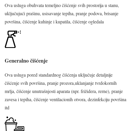
Ova usluga obuhvata temeljno čišćenje svih prostorija u stanu,
uključujući prašinu, usisavanje tepiha, pranje podova, brisanje
površina, čišćenje kuhinje i kupatila, čišćenje ogledala
Generalno čišćenje
Ova usluga pored standardnog čišćenja uključuje detaljnije
čišćenje svih površina, pranje prozora,uklanjanje tvrdokornih
mrlja, čišćenje unutrašnjosti aparata (npr. frižidera, rerne), pranje
zavesa i tepiha, čišćenje ventilacionih otvora, dezinfekciju površina
itd