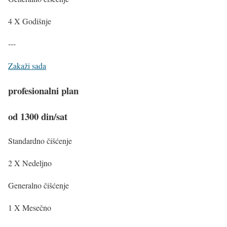
4 X Godišnje
---
Zakaži sada
profesionalni plan
od 1300 din/sat
Standardno čišćenje
2 X Nedeljno
Generalno čišćenje
1 X Mesečno