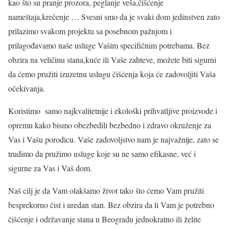
kao što su pranje prozora, peglanje veša,čišćenje
nameštaja,krečenje … Svesni smo da je svaki dom jedinstven zato
prilazimo svakom projektu sa posebnom pažnjom i
prilagođavamo naše usluge Vašim specifičnim potrebama. Bez
obzira na veličinu stana,kuće ili Vaše zahteve, možete biti sigurni
da ćemo pružiti izuzetnu uslugu čišćenja koja će zadovoljiti Vaša
očekivanja.
Koristimo samo najkvalitetnije i ekološki prihvatljive proizvode i
opremu kako bismo obezbedili bezbedno i zdravo okruženje za
Vas i Vašu porodicu. Vaše zadovoljstvo nam je najvažnije, zato se
trudimo da pružimo usluge koje su ne samo efikasne, već i
sigurne za Vas i Vaš dom.
Naš cilj je da Vam olakšamo život tako što ćemo Vam pružiti
besprekorno čist i uredan stan. Bez obzira da li Vam je potrebno
čišćenje i održavanje stana u Beogradu jednokratno ili želite