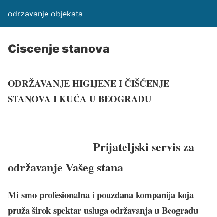
odrzavanje objekata
Ciscenje stanova
ODRŽAVANJE HIGIJENE I ČIŠĆENJE
STANOVA I KUĆA U BEOGRADU
Prijateljski servis za
održavanje Vašeg stana
Mi smo profesionalna i pouzdana kompanija koja
pruža širok spektar usluga održavanja u Beogradu