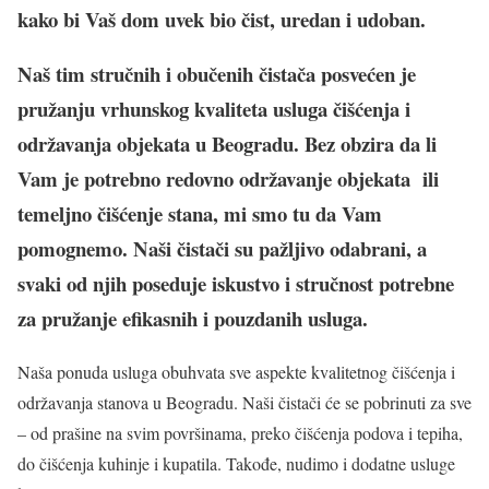
kako bi Vaš dom uvek bio čist, uredan i udoban.
Naš tim stručnih i obučenih čistača posvećen je
pružanju vrhunskog kvaliteta usluga čišćenja i
održavanja objekata u Beogradu. Bez obzira da li
Vam je potrebno redovno održavanje objekata ili
temeljno čišćenje stana, mi smo tu da Vam
pomognemo. Naši čistači su pažljivo odabrani, a
svaki od njih poseduje iskustvo i stručnost potrebne
za pružanje efikasnih i pouzdanih usluga.
Naša ponuda usluga obuhvata sve aspekte kvalitetnog čišćenja i
održavanja stanova u Beogradu. Naši čistači će se pobrinuti za sve
– od prašine na svim površinama, preko čišćenja podova i tepiha,
do čišćenja kuhinje i kupatila. Takođe, nudimo i dodatne usluge